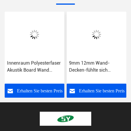
Innenraum Polyesterfaser
9mm 12mm Wand-
Akustik Board Wand
Decken-fühlte sich
Decken Dekorative Kunst
dekoratives Polyester-
akustische Platten
HAUSTIER schalldicht
s
Erhalten Sie besten Preis
Erhalten Sie besten Preis