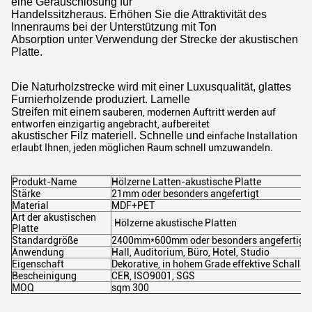
eine Geräuschlösung für
Handelssitzheraus. Erhöhen Sie die Attraktivität des
Innenraums bei der Unterstützung mit Ton
Absorption unter Verwendung der Strecke der akustischen
Platte.
Die Naturholzstrecke wird mit einer Luxusqualität, glattes
Furnierholzende produziert. Lamelle
Streifen mit einem
sauberen, modernen Auftritt werden auf
entworfen einzigartig angebracht, aufbereitet
akustischer Filz materiell. Schnelle und
einfache Installation
erlaubt Ihnen, jeden möglichen Raum schnell umzuwandeln.
Produkt-Name
Hölzerne Latten-akustische Platte
Stärke
21mm oder besonders angefertigt
Material
MDF+PET
Art der akustischen
Hölzerne akustische Platten
Platte
Standardgröße
2400mm*600mm oder besonders angefertigt
Anwendung
Hall, Auditorium, Büro, Hotel, Studio
Eigenschaft
Dekorative, in hohem Grade effektive Schallab
Bescheinigung
CER, ISO9001, SGS
MOQ
sqm 300