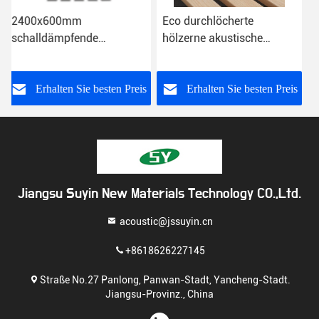
Eco durchlöcherte
MDF STREICHELN
hölzerne akustische
dekorative akustische
natürliche Eichen-
Täfelungen 9mm 12mm
Oberfläche der Platten-
21mm
s
Erhalten Sie besten Preis
Erhalten Sie besten Preis
Jiangsu Suyin New Materials Technology CO.,Ltd.
acoustic@jssuyin.cn
+8618626227145
Straße No.27 Panlong, Panwan-Stadt, Yancheng-Stadt.
Jiangsu-Provinz., China