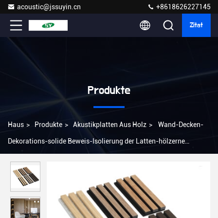
acoustic@jssuyin.cn
+8618626227145
Zitat
Produkte
Haus
>
Produkte
>
Akustikplatten Aus Holz
>
Wand-Decken-
Dekorations-solide Beweis-Isolierung der Latten-hölzerne
akustischen Platten-21mm