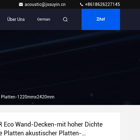
acoustic@jssuyin.cn
+8618626227145
Über Uns
German
Zitat
her Platten-1220mmx2420mm
 Eco Wand-Decken-mit hoher Dichte
e Platten akustischer Platten-