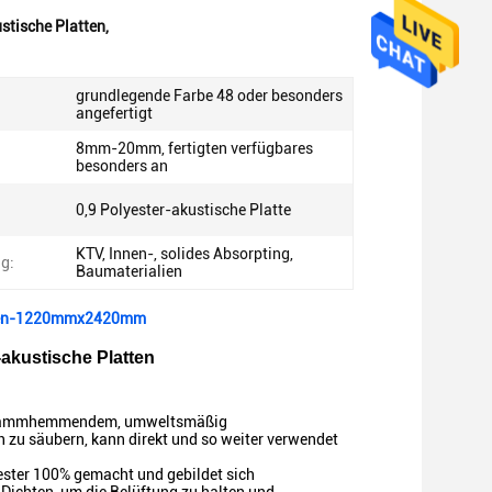
tische Platten
,
grundlegende Farbe 48 oder besonders
angefertigt
8mm-20mm, fertigten verfügbares
besonders an
0,9 Polyester-akustische Platte
KTV, Innen-, solides Absorpting,
g:
Baumaterialien
atten-1220mmx2420mm
akustische Platten
it flammhemmendem, umweltsmäßig
ch zu säubern, kann direkt und so weiter verwendet
yester 100% gemacht und gebildet sich