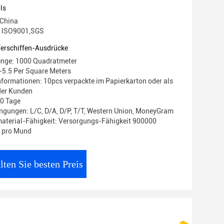
x2420mm
ls
 China
g: ISO9001,SGS
Verschiffen-Ausdrücke
enge: 1000 Quadratmeter
-5.5 Per Square Meters
formationen: 10pcs verpackte im Papierkarton oder als
der Kunden
10 Tage
gungen: L/C, D/A, D/P, T/T, Western Union, MoneyGram
aterial-Fähigkeit: Versorgungs-Fähigkeit 900000
 pro Mund
lten Sie besten Preis