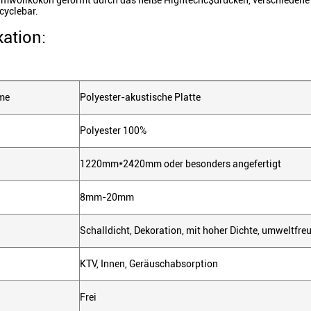
mwollkokon geformt durch das heiße Hightechc$drücken, verschiedene D
cyclebar.
kation:
me
Polyester-akustische Platte
Polyester 100%
1220mm*2420mm oder besonders angefertigt
8mm-20mm
Schalldicht, Dekoration, mit hoher Dichte, umweltfre
KTV, Innen, Geräuschabsorption
Frei