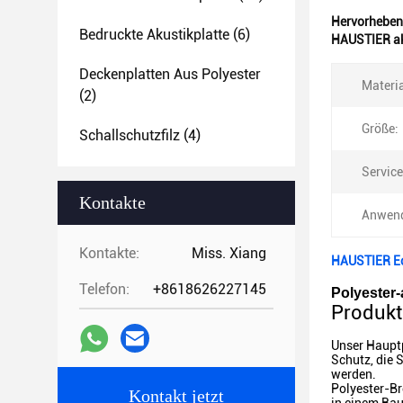
Hervorheben
Bedruckte Akustikplatte
(6)
HAUSTIER a
Deckenplatten Aus Polyester
Materia
(2)
Größe:
Schallschutzfilz
(4)
Service
Kontakte
Anwen
Kontakte:
Miss. Xiang
HAUSTIER Ec
Telefon:
+8618626227145
Polyester-
Produkt
Unser Haupt
Schutz, die 
werden.
Polyester-Br
Kontakt jetzt