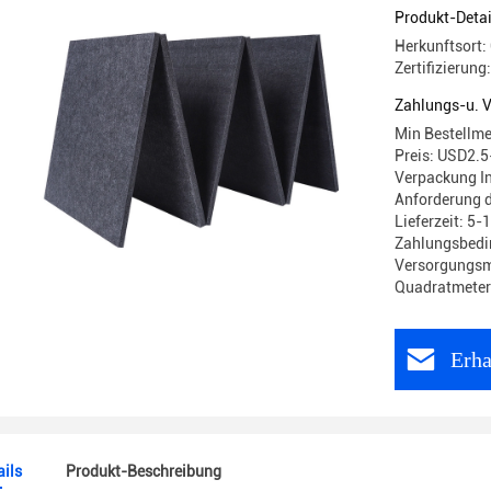
1220mm
Produkt-Detai
Herkunftsort:
Zertifizierun
Zahlungs-u. 
Min Bestellm
Preis: USD2.5
Verpackung In
Anforderung 
Lieferzeit: 5-
Zahlungsbedin
Versorgungsm
Quadratmeter
Erha
ils
Produkt-Beschreibung