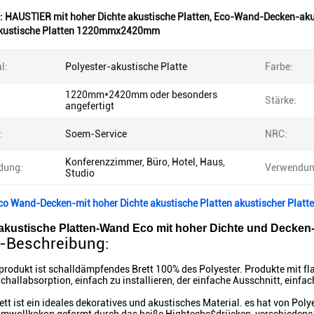
:
HAUSTIER mit hoher Dichte akustische Platten
,
Eco-Wand-Decken-akus
kustische Platten 1220mmx2420mm
l:
Polyester-akustische Platte
Farbe:
1220mm*2420mm oder besonders
Stärke:
angefertigt
:
Soem-Service
NRC:
Konferenzzimmer, Büro, Hotel, Haus,
dung:
Verwendun
Studio
o Wand-Decken-mit hoher Dichte akustische Platten akustischer Pl
akustische Platten-Wand Eco mit hoher Dichte und Decken-
-Beschreibung:
produkt ist schalldämpfendes Brett 100% des Polyester. Produkte m
Schallabsorption, einfach zu installieren, der einfache Ausschnitt, einfa
ett ist ein ideales dekoratives und akustisches Material. es hat von Pol